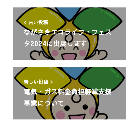
古い投稿
ながさきエコライフ・フェス
タ2024に出展します
新しい投稿
電気・ガス料金負担軽減支援
事業について